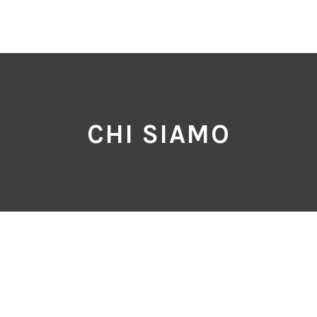
CHI SIAMO
entazione tessili e resilienti.
iedevano l’installazione al
l 1962
Fiera Color
decide di