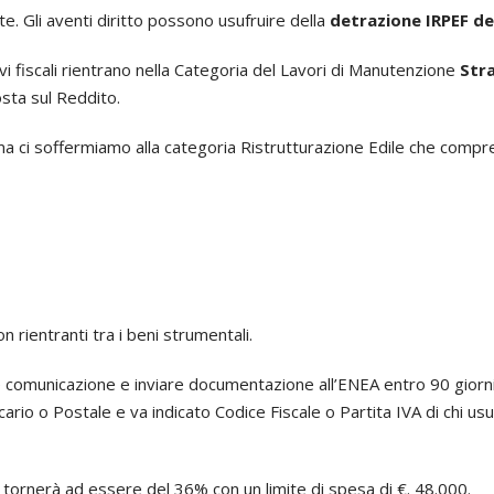
e. Gli aventi diritto possono usufruire della
detrazione IRPEF d
avi fiscali rientrano nella Categoria del Lavori di Manutenzione
Str
posta sul Reddito.
a ma ci soffermiamo alla categoria Ristrutturazione Edile che compr
SCARICA LA NOSTRA BROCHURE
Vuoi conoscere tutti i tipi di pavimenti e
n rientranti tra i beni strumentali.
rivestimenti trattati e i servizi offerti?
Consulta il nostro depliant!.
re comunicazione e inviare documentazione all’ENEA entro 90 giorni
io o Postale e va indicato Codice Fiscale o Partita IVA di chi usuf
BROCHURE
tornerà ad essere del 36% con un limite di spesa di €. 48.000.