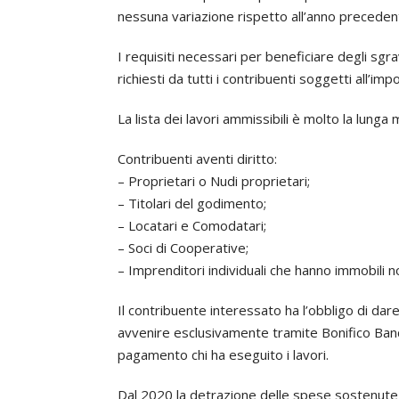
nessuna variazione rispetto all’anno precedent
I requisiti necessari per beneficiare degli sgr
richiesti da tutti i contribuenti soggetti all’im
La lista dei lavori ammissibili è molto la lung
Contribuenti aventi diritto:
– Proprietari o Nudi proprietari;
– Titolari del godimento;
FIERA COLOR
– Locatari e Comodatari;
– Soci di Cooperative;
Via Antonio Raimondi 10, 20156 Milano (MI)
– Imprenditori individuali che hanno immobili no
Tel.
+39 023084432
Il contribuente interessato ha l’obbligo di da
Fax +39 0233401140
avvenire esclusivamente tramite Bonifico Bancar
Mail.
info@fieracolor.com
pagamento chi ha eseguito i lavori.
Pec.
direzione.fieracolor@pec.it
Dal 2020 la detrazione delle spese sostenute 