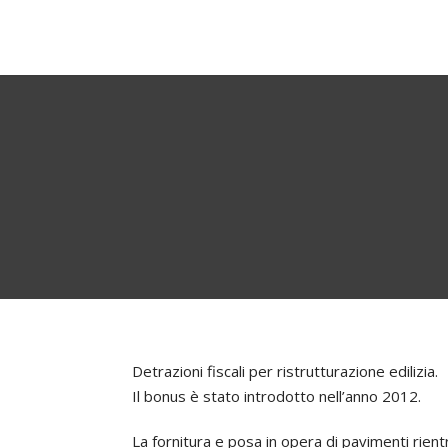
Detrazioni fiscali per ristrutturazione edilizia.
Il bonus è stato introdotto nell’anno 2012.
La fornitura e posa in opera di pavimenti rient